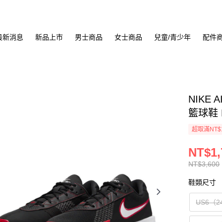
最新消息
新品上市
男士商品
女士商品
兒童/青少年
配件
NIKE 
籃球鞋 F
超取滿NT$
NT$1,
NT$3,600
鞋類尺寸
US6（2