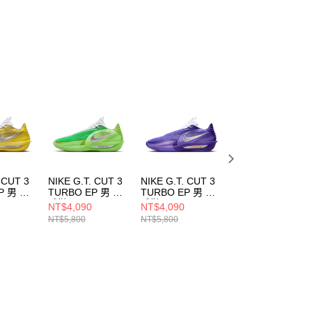
 CUT 3
NIKE G.T. CUT 3
NIKE G.T. CUT 3
NIKE G.T. CUT
P 男 籃
TURBO EP 男 籃
TURBO EP 男 籃
CROSS EP 男 籃
19500
球鞋 HV9919301
球鞋 HV9919800
球鞋 棕
NT$4,090
NT$4,090
NT$1,890
HM3700291
NT$5,800
NT$5,800
NT$3,800