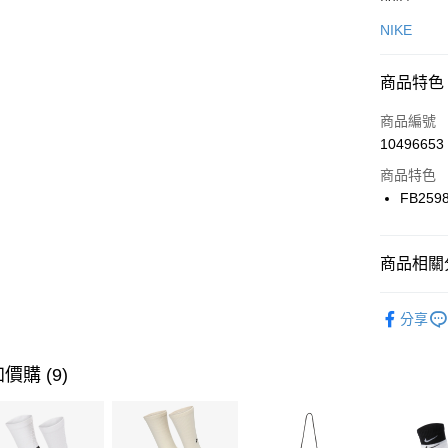
信用卡一
NIKE
信用卡分
商品特色
3 期 
商品編號
合作金
LINE Pay
10496653
華南商
Apple Pay
上海商
商品特色
國泰世
FB259
悠遊付
臺灣中
匯豐（
全盈+PAY
聯邦商
商品相關分
元大商
AFTEE先
玉山商
品牌
NI
相關說明
分享
台新國
【關於「A
男性商品
台灣樂
AFTEE
便利好安
運動類型
運送方式
價購 (9)
１．簡單
２．便利
7-11取貨
３．安心
每筆NT$1