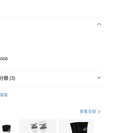
次付款
期付款
0 利率 每期
NT$1,200
21家銀行
庫商業銀行
第一商業銀行
業銀行
彰化商業銀行
業儲蓄銀行
台北富邦商業銀行
華商業銀行
兆豐國際商業銀行
8008
小企業銀行
台中商業銀行
台灣）商業銀行
華泰商業銀行
業銀行
遠東國際商業銀行
類 (3)
業銀行
永豐商業銀行
享後付
業銀行
星展（台灣）商業銀行
KE
全系列鞋款
客服
際商業銀行
中國信託商業銀行
FTEE先享後付」】
鞋類
籃球鞋
天信用卡公司
先享後付是「在收到商品之後才付款」的支付方式。 讓您購物簡單
心！
籃球
鞋
查看全部
：不需註冊會員、不需綁卡、不需儲值。
：只要手機號碼，簡訊認證，即可結帳。
(快速到店)
：先確認商品／服務後，再付款。
00，滿NT$1,500(含以上)免運費