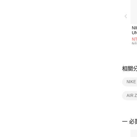
NI
U
1P
NT
統
NT
相關
NIK
AIR
一 必