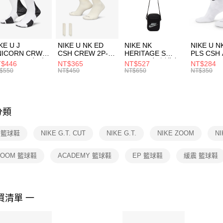
【「AFT
宅配
１．於結帳
付」結帳
每筆NT$1
２．訂單
３．收到繳
付款後門
KE U J
NIKE U NK ED
NIKE NK
NIKE U N
／ATM／
NICORN CRW
CSH CREW 2P-
HERITAGE S
PLS CSH 
每筆NT$1
※ 請注意
R -160 男女 中
144 EMBRDY 男
SMIT 男女 側背包
144 DBL
$446
NT$365
NT$527
NT$284
絡購買商品
襪 FZ3393100
女 短統襪
BA5871010
襪 DH405
$550
NT$450
NT$650
NT$350
先享後付
FZ3073133
※ 交易是
是否繳費成
付客戶支
分類
【注意事
１．透過由
E 籃球鞋
NIKE G.T. CUT
NIKE G.T.
NIKE ZOOM
NI
交易，需
求債權轉
２．關於
 ZOOM 籃球鞋
ACADEMY 籃球鞋
EP 籃球鞋
緩震 籃球鞋
https://aft
３．未成
「AFTE
任。
買清單 一
４．使用「
即時審查
結果請求