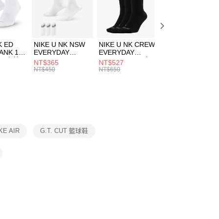
EE先享後付」結帳流程】
方式選擇「AFTEE先享後付」後，將跳轉至「AFTEE先享後
頁面，進行簡訊認證並確認金額後，即可完成結帳。
00，滿NT$1,500(含以上)免運費
成立數日內，您將收到繳費通知簡訊。
費通知簡訊後14天內，點擊此簡訊中的連結，可透過四大超商
市自取
K ED
NIKE U NK NSW
NIKE U NK CREW
NIKE U NK
網路銀行／等多元方式進行付款，方視為交易完成。
ANK 1P
EVERYDAY
EVERYDAY
EVERYDAY LTW
00，滿NT$1,500(含以上)免運費
：結帳手續完成當下不需立刻繳費，但若您需要取消訂單，請聯
 男 中統
ESSENTIAL CR
BBALL 3PR 男女
ANKLE 3PR 男女
NT$365
NT$527
NT$365
的店家。未經商家同意取消之訂單仍視為有效，需透過AFTEE
8104
男女 短統襪
長統襪
踝襪 SX7677010
NT$450
NT$650
NT$450
繳納相關費用。
DX5089103
DA2123010
否成功請以「AFTEE先享後付 」之結帳頁面顯示為準，若有關於
功／繳費後需取消欲退款等相關疑問，請聯繫「AFTEE先享後
援中心」
https://netprotections.freshdesk.com/support/home
項】
恩沛科技股份有限公司提供之「AFTEE先享後付」服務完成之
KE AIR
G.T. CUT 籃球鞋
依本服務之必要範圍內提供個人資料，並將交易相關給付款項請
讓予恩沛科技股份有限公司。
個人資料處理事宜，請瀏覽以下網址：
ee.tw/terms/#terms3
年的使用者請事先徵得法定代理人或監護人之同意方可使用
E先享後付」，若未經同意申辦者引起之損失，本公司不負相關責
AFTEE先享後付」時，將依據個別帳號之用戶狀況，依本公司
核予不同之上限額度；若仍有額度不足之情形，本公司將視審查
用戶進行身份認證。