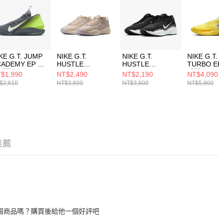
５．嚴禁
形，恩沛
動。
KE G.T. JUMP
NIKE G.T.
NIKE G.T.
NIKE G.T.
CADEMY EP 男
HUSTLE
HUSTLE
TURBO E
球鞋
ACADEMY EP 男
ACADEMY EP 男
球鞋 HV99
$1,990
NT$2,490
NT$2,190
NT$4,090
1804004
籃球鞋
籃球鞋
$2,610
NT$3,600
NT$3,600
NT$5,800
FJ7808103
FJ7808003
推薦
個商品嗎？購買後給他一個好評吧