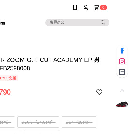
0
商品
AIR ZOOM G.T. CUT ACADEMY EP 男
B2598008
1,500免運
790
4cm）
US6.5（24.5cm）
US7（25cm）