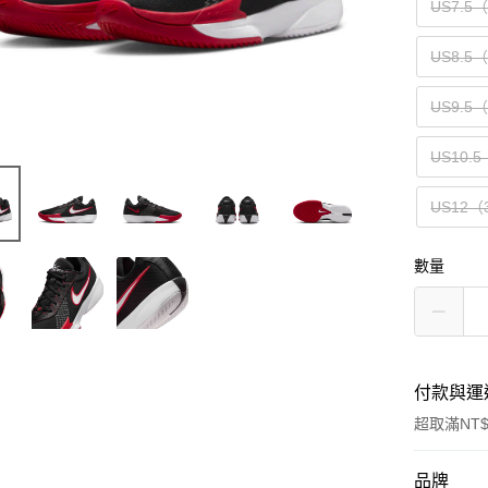
US7.5
US8.5
US9.5
US10.5
US12（
數量
付款與運
超取滿NT$
付款方式
品牌