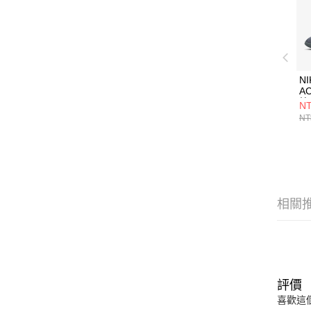
NI
A
籃
NT
HF
NT
相關
評價
喜歡這