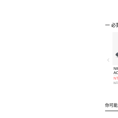
一 必
NI
A
籃
NT
HF
NT
你可能