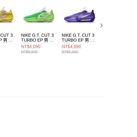
一人註冊多個帳號或使用他人資訊註冊。若發現惡意使用之情
科技股份有限公司將有權停止該用戶之使用額度並採取法律行
 CUT 3
NIKE G.T. CUT 3
NIKE G.T. CUT 3
NIKE G.T. CUT
P 男 籃
TURBO EP 男 籃
TURBO EP 男 籃
CROSS EP 男 籃
19500
球鞋 HV9919301
球鞋 HV9919800
球鞋 棕
NT$4,090
NT$4,090
NT$1,890
HM3700291
NT$5,800
NT$5,800
NT$3,800