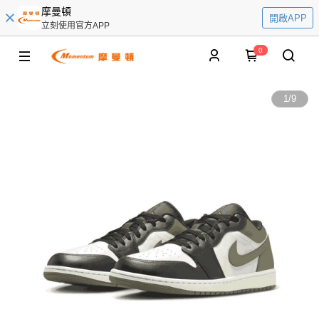
摩曼頓
開啟APP
立刻使用官方APP
0
1
/
9