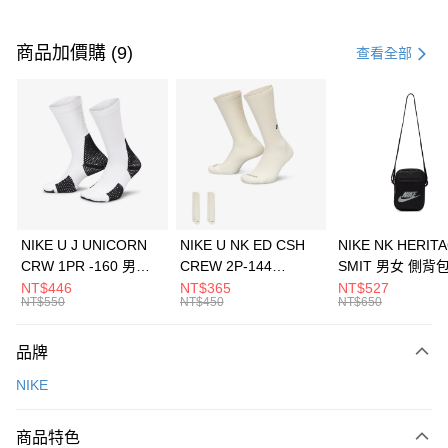
付款方式
信用卡一次付款
商品加價購 (9)
查看全部
信用卡分期付款
3 期 0 利率 每期
NT$1,266
21家銀行
合作金庫商業銀行
第一商業銀行
LINE Pay
華南商業銀行
彰化商業銀行
Apple Pay
上海商業儲蓄銀行
台北富邦商業銀行
國泰世華商業銀行
兆豐國際商業銀行
悠遊付
臺灣中小企業銀行
台中商業銀行
NIKE U J UNICORN
NIKE U NK ED CSH
NIKE NK HERIT
匯豐（台灣）商業銀行
華泰商業銀行
CRW 1PR -160 男女
CREW 2P-144
SMIT 男女 側背
全盈+PAY
聯邦商業銀行
遠東國際商業銀行
中統襪 FZ3393100
EMBRDY 男女 短統襪
BA5871010
NT$446
NT$365
NT$527
元大商業銀行
永豐商業銀行
NT$550
NT$450
NT$650
AFTEE先享後付
FZ3073133
玉山商業銀行
星展（台灣）商業銀行
相關說明
台新國際商業銀行
中國信託商業銀行
品牌
【關於「AFTEE先享後付」】
台灣樂天信用卡公司
AFTEE先享後付是「在收到商品之後才付款」的支付方式。 讓您購物簡單
運送方式
NIKE
便利好安心！
１．簡單：不需註冊會員、不需綁卡、不需儲值。
7-11取貨(快速到店)
２．便利：只要手機號碼，簡訊認證，即可結帳。
商品特色
每筆NT$100，滿NT$1,500(含以上)免運費
３．安心：先確認商品／服務後，再付款。