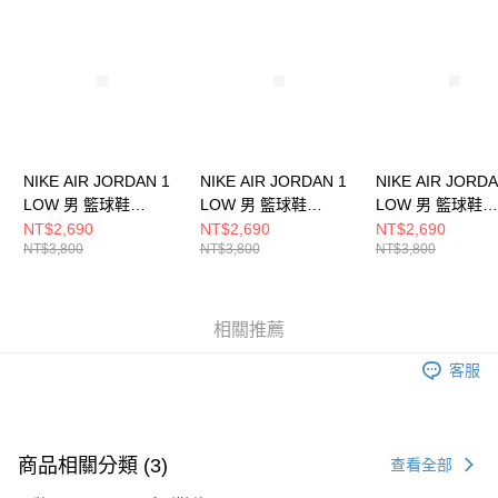
請求用戶進行身份認證。
５．嚴禁一人註冊多個帳號或使用他人資訊註冊。若發現惡意使用之情形，
恩沛科技股份有限公司將有權停止該用戶之使用額度並採取法律行動。
NIKE AIR JORDAN 1
NIKE AIR JORDAN 1
NIKE AIR JORDA
LOW 男 籃球鞋
LOW 男 籃球鞋
LOW 男 籃球鞋
553558133
553558147
553558149
NT$2,690
NT$2,690
NT$2,690
NT$3,800
NT$3,800
NT$3,800
相關推薦
客服
商品相關分類 (3)
查看全部