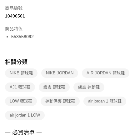
商品編號
宅配
【「AFTEE先享後付」結帳流程】
１．於結帳方式選擇「AFTEE先享後付」後，將跳轉至「AFTEE先享後付」
10496561
每筆NT$100，滿NT$1,500(含以上)免運費
結帳頁面，進行簡訊認證並確認金額後，即可完成結帳。
２．訂單成立數日內，您將收到繳費通知簡訊。
商品特色
付款後門市自取
３．收到繳費通知簡訊後14天內，點擊此簡訊中的連結，可透過四大超商／
553558092
每筆NT$100，滿NT$1,500(含以上)免運費
ATM／網路銀行／等多元方式進行付款，方視為交易完成。
※ 請注意：結帳手續完成當下不需立刻繳費，但若您需要取消訂單，請聯絡
購買商品的店家。未經商家同意取消之訂單仍視為有效，需透過AFTEE先享
後付繳納相關費用。
※ 交易是否成功請以「AFTEE先享後付 」之結帳頁面顯示為準，若有關於
相關分類
是否繳費成功／繳費後需取消欲退款等相關疑問，請聯繫「AFTEE先享後付
客戶支援中心」
https://netprotections.freshdesk.com/support/home
NIKE 籃球鞋
NIKE JORDAN
AIR JORDAN 籃球鞋
【注意事項】
AJ1 籃球鞋
緩震 籃球鞋
緩震 運動鞋
１．透過由恩沛科技股份有限公司提供之「AFTEE先享後付」服務完成之交
易，需依本服務之必要範圍內提供個人資料，並將交易相關給付款項請求債
權轉讓予恩沛科技股份有限公司。
LOW 籃球鞋
運動保護 籃球鞋
air jordan 1 籃球鞋
２．關於個人資料處理事宜，請瀏覽以下網址：
https://aftee.tw/terms/#terms3
air jordan 1 LOW
３．未成年的使用者請事先徵得法定代理人或監護人之同意方可使用
「AFTEE先享後付」，若未經同意申辦者引起之損失，本公司不負相關責
任。
一 必買清單 一
４．使用「AFTEE先享後付」時，將依據個別帳號之用戶狀況，依本公司即
時審查核予不同之上限額度；若仍有額度不足之情形，本公司將視審查結果