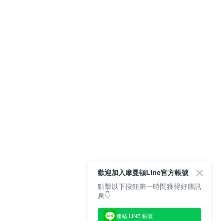
歡迎加入摩曼頓Line官方帳號
點擊以下按鈕第一時間獲得好康訊
息👇
連結 LINE 帳號