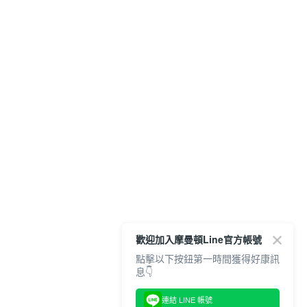
歡迎加入摩曼頓Line官方帳號
點擊以下按鈕第一時間獲得好康訊
息👇
連結 LINE 帳號