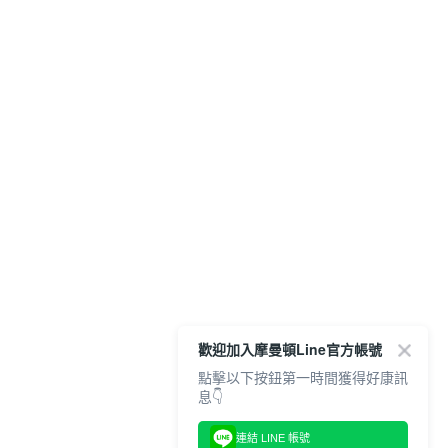
歡迎加入摩曼頓Line官方帳號
點擊以下按鈕第一時間獲得好康訊
息👇
連結 LINE 帳號