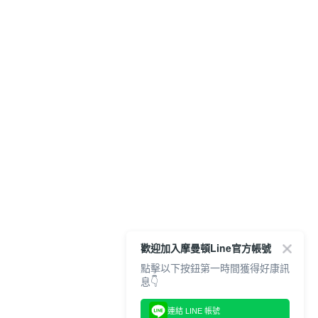
歡迎加入摩曼頓Line官方帳號
點擊以下按鈕第一時間獲得好康訊
息👇
連結 LINE 帳號