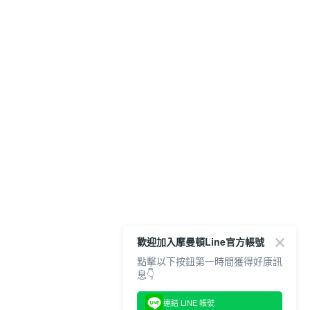
歡迎加入摩曼頓Line官方帳號
點擊以下按鈕第一時間獲得好康訊
息👇
連結 LINE 帳號