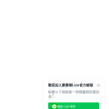
歡迎加入摩曼頓Line官方帳號
點擊以下按鈕第一時間獲得好康訊
息👇
連結 LINE 帳號