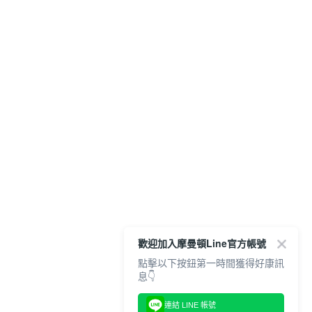
歡迎加入摩曼頓Line官方帳號
點擊以下按鈕第一時間獲得好康訊
息👇
連結 LINE 帳號