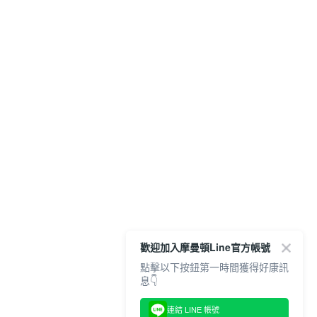
歡迎加入摩曼頓Line官方帳號
點擊以下按鈕第一時間獲得好康訊
息👇
連結 LINE 帳號