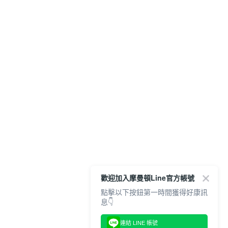
歡迎加入摩曼頓Line官方帳號
點擊以下按鈕第一時間獲得好康訊
息👇
連結 LINE 帳號