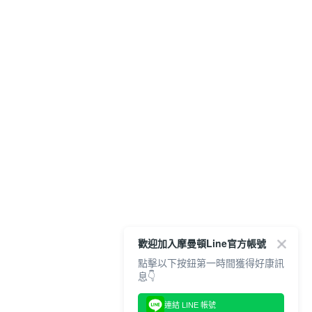
歡迎加入摩曼頓Line官方帳號
點擊以下按鈕第一時間獲得好康訊
息👇
連結 LINE 帳號