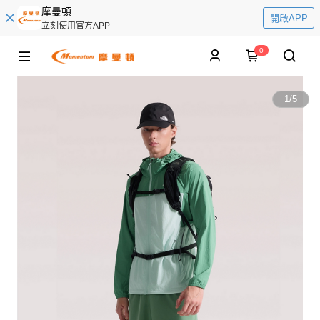
摩曼頓
開啟APP
立刻使用官方APP
0
1
/
5