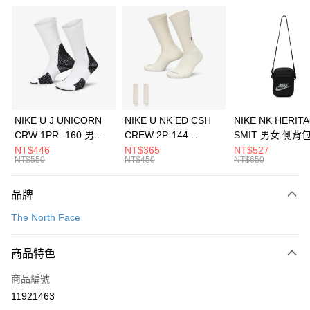
信用卡分期付款
3 期 0 利率 每期
NT$1,460
21家銀行
合作金庫商業銀行
第一商業銀行
LINE Pay
華南商業銀行
彰化商業銀行
Apple Pay
上海商業儲蓄銀行
台北富邦商業銀行
國泰世華商業銀行
兆豐國際商業銀行
悠遊付
臺灣中小企業銀行
台中商業銀行
NIKE U J UNICORN
NIKE U NK ED CSH
NIKE NK HERIT
匯豐（台灣）商業銀行
華泰商業銀行
CRW 1PR -160 男女
CREW 2P-144
SMIT 男女 側背
全盈+PAY
聯邦商業銀行
遠東國際商業銀行
中統襪 FZ3393100
EMBRDY 男女 短統襪
BA5871010
NT$446
NT$365
NT$527
元大商業銀行
永豐商業銀行
NT$550
NT$450
NT$650
AFTEE先享後付
FZ3073133
玉山商業銀行
星展（台灣）商業銀行
相關說明
台新國際商業銀行
中國信託商業銀行
品牌
【關於「AFTEE先享後付」】
台灣樂天信用卡公司
AFTEE先享後付是「在收到商品之後才付款」的支付方式。 讓您購物簡單
運送方式
The North Face
便利好安心！
１．簡單：不需註冊會員、不需綁卡、不需儲值。
7-11取貨(快速到店)
２．便利：只要手機號碼，簡訊認證，即可結帳。
商品特色
每筆NT$100，滿NT$1,500(含以上)免運費
３．安心：先確認商品／服務後，再付款。
商品編號
宅配
【「AFTEE先享後付」結帳流程】
１．於結帳方式選擇「AFTEE先享後付」後，將跳轉至「AFTEE先享後付」
11921463
每筆NT$100，滿NT$1,500(含以上)免運費
結帳頁面，進行簡訊認證並確認金額後，即可完成結帳。