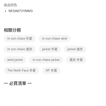
２．訂單成立數日內，您將收到繳費通知簡訊。
商品特色
付款後門市自取
３．收到繳費通知簡訊後14天內，點擊此簡訊中的連結，可透過四大超商／
NF0A87VYMM3
每筆NT$100，滿NT$1,500(含以上)免運費
ATM／網路銀行／等多元方式進行付款，方視為交易完成。
※ 請注意：結帳手續完成當下不需立刻繳費，但若您需要取消訂單，請聯絡
購買商品的店家。未經商家同意取消之訂單仍視為有效，需透過AFTEE先享
後付繳納相關費用。
※ 交易是否成功請以「AFTEE先享後付 」之結帳頁面顯示為準，若有關於
相關分類
是否繳費成功／繳費後需取消欲退款等相關疑問，請聯繫「AFTEE先享後付
客戶支援中心」
https://netprotections.freshdesk.com/support/home
m sun chase 外套
m sun chase wind
【注意事項】
m sun chase 風衣
jacket 外套
jacket 風衣
１．透過由恩沛科技股份有限公司提供之「AFTEE先享後付」服務完成之交
易，需依本服務之必要範圍內提供個人資料，並將交易相關給付款項請求債
權轉讓予恩沛科技股份有限公司。
wind jacket
m sun chase jacket
風衣 外套
２．關於個人資料處理事宜，請瀏覽以下網址：
https://aftee.tw/terms/#terms3
The North Face 外套
AP 外套
３．未成年的使用者請事先徵得法定代理人或監護人之同意方可使用
「AFTEE先享後付」，若未經同意申辦者引起之損失，本公司不負相關責
任。
一 必買清單 一
４．使用「AFTEE先享後付」時，將依據個別帳號之用戶狀況，依本公司即
時審查核予不同之上限額度；若仍有額度不足之情形，本公司將視審查結果
請求用戶進行身份認證。
５．嚴禁一人註冊多個帳號或使用他人資訊註冊。若發現惡意使用之情形，
恩沛科技股份有限公司將有權停止該用戶之使用額度並採取法律行動。