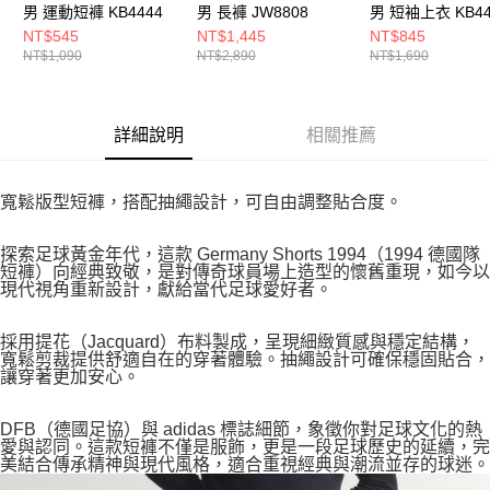
男 運動短褲 KB4444
男 長褲 JW8808
男 短袖上衣 KB44
NT$545
NT$1,445
NT$845
NT$1,090
NT$2,890
NT$1,690
詳細說明
相關推薦
寬鬆版型短褲，搭配抽繩設計，可自由調整貼合度。
探索足球黃金年代，這款 Germany Shorts 1994（1994 德國隊
短褲）向經典致敬，是對傳奇球員場上造型的懷舊重現，如今以
現代視角重新設計，獻給當代足球愛好者。
採用提花（Jacquard）布料製成，呈現細緻質感與穩定結構，
寬鬆剪裁提供舒適自在的穿著體驗。抽繩設計可確保穩固貼合，
讓穿著更加安心。
DFB（德國足協）與 adidas 標誌細節，象徵你對足球文化的熱
愛與認同。這款短褲不僅是服飾，更是一段足球歷史的延續，完
美結合傳承精神與現代風格，適合重視經典與潮流並存的球迷。