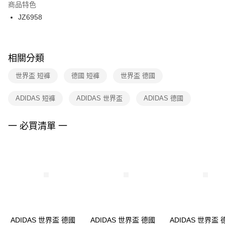
２．訂單成立數日內，您將收到繳費通知簡訊。
商品特色
付款後門市自取
３．收到繳費通知簡訊後14天內，點擊此簡訊中的連結，可透過四大超商／
JZ6958
每筆NT$100，滿NT$1,500(含以上)免運費
ATM／網路銀行／等多元方式進行付款，方視為交易完成。
※ 請注意：結帳手續完成當下不需立刻繳費，但若您需要取消訂單，請聯絡
購買商品的店家。未經商家同意取消之訂單仍視為有效，需透過AFTEE先享
後付繳納相關費用。
※ 交易是否成功請以「AFTEE先享後付 」之結帳頁面顯示為準，若有關於
相關分類
是否繳費成功／繳費後需取消欲退款等相關疑問，請聯繫「AFTEE先享後付
客戶支援中心」
https://netprotections.freshdesk.com/support/home
世界盃 短褲
德國 短褲
世界盃 德國
【注意事項】
ADIDAS 短褲
ADIDAS 世界盃
ADIDAS 德國
１．透過由恩沛科技股份有限公司提供之「AFTEE先享後付」服務完成之交
易，需依本服務之必要範圍內提供個人資料，並將交易相關給付款項請求債
權轉讓予恩沛科技股份有限公司。
一 必買清單 一
２．關於個人資料處理事宜，請瀏覽以下網址：
https://aftee.tw/terms/#terms3
３．未成年的使用者請事先徵得法定代理人或監護人之同意方可使用
「AFTEE先享後付」，若未經同意申辦者引起之損失，本公司不負相關責
任。
４．使用「AFTEE先享後付」時，將依據個別帳號之用戶狀況，依本公司即
時審查核予不同之上限額度；若仍有額度不足之情形，本公司將視審查結果
請求用戶進行身份認證。
５．嚴禁一人註冊多個帳號或使用他人資訊註冊。若發現惡意使用之情形，
恩沛科技股份有限公司將有權停止該用戶之使用額度並採取法律行動。
ADIDAS 世界盃 德國
ADIDAS 世界盃 德國
ADIDAS 世界盃 