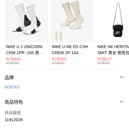
信用卡分期付款
3 期 0 利率 每期
NT$630
21家銀行
合作金庫商業銀行
第一商業銀行
LINE Pay
華南商業銀行
彰化商業銀行
Apple Pay
上海商業儲蓄銀行
台北富邦商業銀行
國泰世華商業銀行
兆豐國際商業銀行
悠遊付
臺灣中小企業銀行
台中商業銀行
NIKE U J UNICORN
NIKE U NK ED CSH
NIKE NK HERIT
匯豐（台灣）商業銀行
華泰商業銀行
CRW 1PR -160 男女
CREW 2P-144
SMIT 男女 側背
全盈+PAY
聯邦商業銀行
遠東國際商業銀行
中統襪 FZ3393100
EMBRDY 男女 短統襪
BA5871010
NT$446
NT$365
NT$527
元大商業銀行
永豐商業銀行
NT$550
NT$450
NT$650
AFTEE先享後付
FZ3073133
玉山商業銀行
星展（台灣）商業銀行
相關說明
台新國際商業銀行
中國信託商業銀行
品牌
【關於「AFTEE先享後付」】
台灣樂天信用卡公司
AFTEE先享後付是「在收到商品之後才付款」的支付方式。 讓您購物簡單
運送方式
ADIDAS
便利好安心！
１．簡單：不需註冊會員、不需綁卡、不需儲值。
7-11取貨(快速到店)
２．便利：只要手機號碼，簡訊認證，即可結帳。
商品特色
每筆NT$100，滿NT$1,500(含以上)免運費
３．安心：先確認商品／服務後，再付款。
商品編號
宅配
【「AFTEE先享後付」結帳流程】
１．於結帳方式選擇「AFTEE先享後付」後，將跳轉至「AFTEE先享後付」
11912028
每筆NT$100，滿NT$1,500(含以上)免運費
結帳頁面，進行簡訊認證並確認金額後，即可完成結帳。