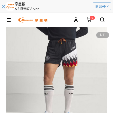
摩曼頓
開啟APP
立刻使用官方APP
0
1
/
11