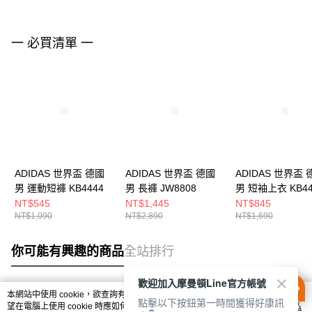
一 必買清單 一
ADIDAS 世界盃 德國
ADIDAS 世界盃 德國
ADIDAS 世界盃 
男 運動短褲 KB4444
男 長褲 JW8808
男 短袖上衣 KB44
NT$545
NT$1,445
NT$845
NT$1,090
NT$2,890
NT$1,690
你可能有興趣的商品
全站排行
歡迎加入摩曼頓Line官方帳號
本網站中使用 cookie，欲查詢有關本網站使用 cookie 方式之詳情，及若您不希
點擊以下按鈕第一時間獲得好康訊
熱門標籤
望在電腦上使用 cookie 時應如何變更電腦的 cookie 設定，請參閱本網站「
隱私