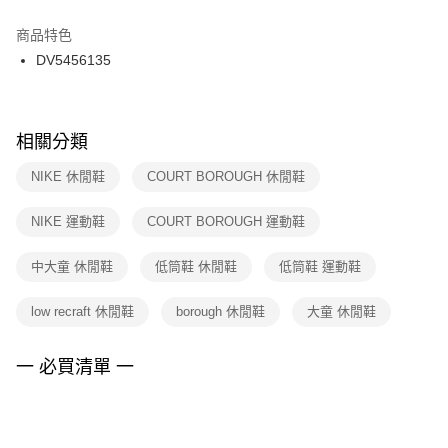
結帳頁面，進行簡訊認證並確認金額後，即可完成結帳。
２．訂單成立數日內，您將收到繳費通知簡訊。
商品特色
付款後門市自取
３．收到繳費通知簡訊後14天內，點擊此簡訊中的連結，可透過四大超商／
DV5456135
每筆NT$100，滿NT$1,500(含以上)免運費
ATM／網路銀行／等多元方式進行付款，方視為交易完成。
※ 請注意：結帳手續完成當下不需立刻繳費，但若您需要取消訂單，請聯絡
購買商品的店家。未經商家同意取消之訂單仍視為有效，需透過AFTEE先享
後付繳納相關費用。
※ 交易是否成功請以「AFTEE先享後付 」之結帳頁面顯示為準，若有關於
相關分類
是否繳費成功／繳費後需取消欲退款等相關疑問，請聯繫「AFTEE先享後付
客戶支援中心」
https://netprotections.freshdesk.com/support/home
NIKE 休閒鞋
COURT BOROUGH 休閒鞋
【注意事項】
NIKE 運動鞋
COURT BOROUGH 運動鞋
１．透過由恩沛科技股份有限公司提供之「AFTEE先享後付」服務完成之交
易，需依本服務之必要範圍內提供個人資料，並將交易相關給付款項請求債
權轉讓予恩沛科技股份有限公司。
中大童 休閒鞋
低筒鞋 休閒鞋
低筒鞋 運動鞋
２．關於個人資料處理事宜，請瀏覽以下網址：
https://aftee.tw/terms/#terms3
low recraft 休閒鞋
borough 休閒鞋
大童 休閒鞋
３．未成年的使用者請事先徵得法定代理人或監護人之同意方可使用
「AFTEE先享後付」，若未經同意申辦者引起之損失，本公司不負相關責
任。
一 必買清單 一
４．使用「AFTEE先享後付」時，將依據個別帳號之用戶狀況，依本公司即
時審查核予不同之上限額度；若仍有額度不足之情形，本公司將視審查結果
請求用戶進行身份認證。
５．嚴禁一人註冊多個帳號或使用他人資訊註冊。若發現惡意使用之情形，
恩沛科技股份有限公司將有權停止該用戶之使用額度並採取法律行動。