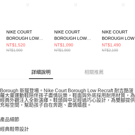
NIKE COURT
NIKE COURT
NIKE COURT
BOROUGH LOW
BOROUGH LOW
BOROUGH LOW
RECRAFT (GS) 大童
RECRAFT (GS) 中大
RECRAFT (GS)
NT$1,520
NT$1,090
NT$1,490
NT$1,900
NT$1,900
NT$2,100
休閒鞋 DV5456104
童 休閒鞋 DV5456119
童 休閒鞋 IM6698
詳細說明
相關推薦
Borough 新寵登場。Nike Court Borough Low Recraft 耐吉酷菠
蘿大童運動鞋陪伴孩子盡情玩樂，鞋面與外底採用耐用材質，為
經典外觀注入全新演繹。鞋頭與中足經過巧心設計，為雙腳提供
充裕空間，幫助孩子自在奔跑、盡情嬉戲。
產品細節
經典鞋帶設計