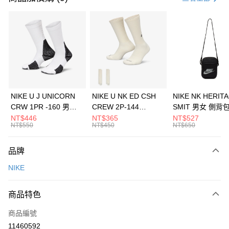
信用卡分期付款
3 期 0 利率 每期
NT$633
21家銀行
合作金庫商業銀行
第一商業銀行
LINE Pay
華南商業銀行
彰化商業銀行
Apple Pay
上海商業儲蓄銀行
台北富邦商業銀行
國泰世華商業銀行
兆豐國際商業銀行
悠遊付
臺灣中小企業銀行
台中商業銀行
NIKE U J UNICORN
NIKE U NK ED CSH
NIKE NK HERIT
匯豐（台灣）商業銀行
華泰商業銀行
CRW 1PR -160 男女
CREW 2P-144
SMIT 男女 側背
全盈+PAY
聯邦商業銀行
遠東國際商業銀行
中統襪 FZ3393100
EMBRDY 男女 短統襪
BA5871010
NT$446
NT$365
NT$527
元大商業銀行
永豐商業銀行
NT$550
NT$450
NT$650
AFTEE先享後付
FZ3073133
玉山商業銀行
星展（台灣）商業銀行
相關說明
台新國際商業銀行
中國信託商業銀行
品牌
【關於「AFTEE先享後付」】
台灣樂天信用卡公司
AFTEE先享後付是「在收到商品之後才付款」的支付方式。 讓您購物簡單
運送方式
NIKE
便利好安心！
１．簡單：不需註冊會員、不需綁卡、不需儲值。
7-11取貨(快速到店)
２．便利：只要手機號碼，簡訊認證，即可結帳。
商品特色
每筆NT$100，滿NT$1,500(含以上)免運費
３．安心：先確認商品／服務後，再付款。
商品編號
宅配
【「AFTEE先享後付」結帳流程】
１．於結帳方式選擇「AFTEE先享後付」後，將跳轉至「AFTEE先享後付」
11460592
每筆NT$100，滿NT$1,500(含以上)免運費