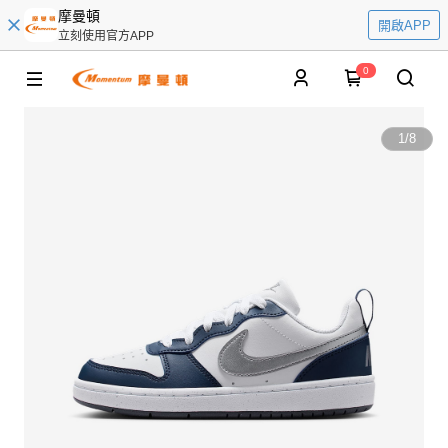
摩曼頓
開啟APP
立刻使用官方APP
0
1
/
8