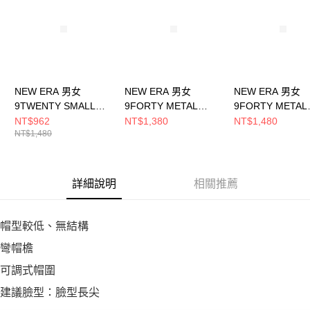
５．嚴禁一人註冊多個帳號或使用他人資訊註冊。若發現惡意使用之情形，
恩沛科技股份有限公司將有權停止該用戶之使用額度並採取法律行動。
NEW ERA 男女
NEW ERA 男女
NEW ERA 男女
9TWENTY SMALL
9FORTY METAL
9FORTY METAL
MLB METAL BADGE
BADGE SS26 紐約洋
BADGE SS26 
NT$962
NT$1,380
NT$1,480
NT$1,480
FW25 紐約洋基 淺草
基 松葉綠
基 黑 NE148891
綠 NE14700430
NE14889153
詳細說明
相關推薦
帽型較低、無結構
彎帽檐
可調式帽圍
建議臉型：臉型長尖