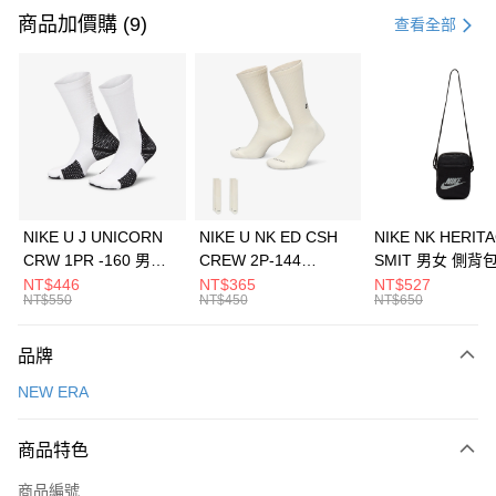
信用卡一次付款
商品加價購 (9)
查看全部
信用卡分期付款
3 期 0 利率 每期
NT$493
21家銀行
合作金庫商業銀行
第一商業銀行
LINE Pay
華南商業銀行
彰化商業銀行
Apple Pay
上海商業儲蓄銀行
台北富邦商業銀行
國泰世華商業銀行
兆豐國際商業銀行
悠遊付
臺灣中小企業銀行
台中商業銀行
NIKE U J UNICORN
NIKE U NK ED CSH
NIKE NK HERIT
匯豐（台灣）商業銀行
華泰商業銀行
CRW 1PR -160 男女
CREW 2P-144
SMIT 男女 側背
全盈+PAY
聯邦商業銀行
遠東國際商業銀行
中統襪 FZ3393100
EMBRDY 男女 短統襪
BA5871010
NT$446
NT$365
NT$527
元大商業銀行
永豐商業銀行
NT$550
NT$450
NT$650
AFTEE先享後付
FZ3073133
玉山商業銀行
星展（台灣）商業銀行
相關說明
台新國際商業銀行
中國信託商業銀行
品牌
【關於「AFTEE先享後付」】
台灣樂天信用卡公司
AFTEE先享後付是「在收到商品之後才付款」的支付方式。 讓您購物簡單
運送方式
NEW ERA
便利好安心！
１．簡單：不需註冊會員、不需綁卡、不需儲值。
7-11取貨(快速到店)
２．便利：只要手機號碼，簡訊認證，即可結帳。
商品特色
每筆NT$100，滿NT$1,500(含以上)免運費
３．安心：先確認商品／服務後，再付款。
商品編號
宅配
【「AFTEE先享後付」結帳流程】