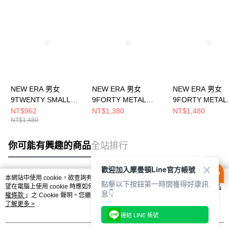
NEW ERA 男女
NEW ERA 男女
NEW ERA 男女
9TWENTY SMALL
9FORTY METAL
9FORTY METAL
MLB METAL BADGE
BADGE SS26 紐約洋
BADGE SS26 
NT$962
NT$1,380
NT$1,480
NT$1,480
FW25 紐約洋基 淺草
基 松葉綠
基 黑 NE148891
綠 NE14700430
NE14889153
你可能有興趣的商品
全站排行
歡迎加入摩曼頓Line官方帳號
本網站中使用 cookie，欲查詢有關本網站使用 cookie 方式之詳情，及若您不希
點擊以下按鈕第一時間獲得好康訊
熱門標籤
望在電腦上使用 cookie 時應如何變更電腦的 cookie 設定，請參閱本網站「
隱私
息👇
權條款
」之 Cookie 聲明。您繼續使用本網站即表示您同意本公司得按本網站使
用條款之 Cookie 聲明使用 cookie。
了解更多 >
連結 LINE 帳號