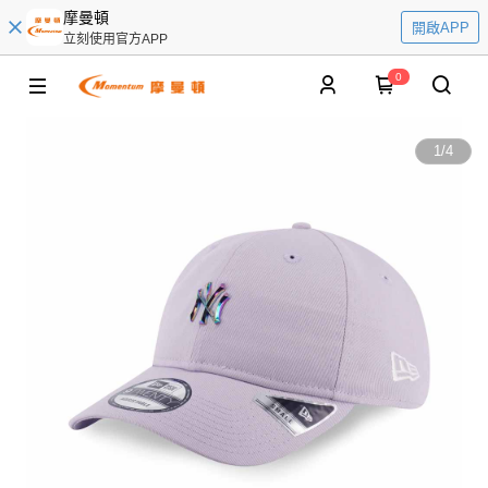
摩曼頓
開啟APP
立刻使用官方APP
0
1
/
4