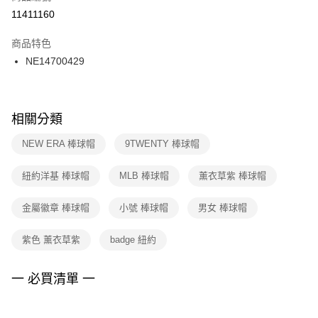
１．於結帳方式選擇「AFTEE先享後付」後，將跳轉至「AFTEE先享後付」
11411160
每筆NT$100，滿NT$1,500(含以上)免運費
結帳頁面，進行簡訊認證並確認金額後，即可完成結帳。
２．訂單成立數日內，您將收到繳費通知簡訊。
商品特色
付款後門市自取
３．收到繳費通知簡訊後14天內，點擊此簡訊中的連結，可透過四大超商／
NE14700429
每筆NT$100，滿NT$1,500(含以上)免運費
ATM／網路銀行／等多元方式進行付款，方視為交易完成。
※ 請注意：結帳手續完成當下不需立刻繳費，但若您需要取消訂單，請聯絡
購買商品的店家。未經商家同意取消之訂單仍視為有效，需透過AFTEE先享
後付繳納相關費用。
※ 交易是否成功請以「AFTEE先享後付 」之結帳頁面顯示為準，若有關於
相關分類
是否繳費成功／繳費後需取消欲退款等相關疑問，請聯繫「AFTEE先享後付
客戶支援中心」
https://netprotections.freshdesk.com/support/home
NEW ERA 棒球帽
9TWENTY 棒球帽
【注意事項】
紐約洋基 棒球帽
MLB 棒球帽
薰衣草紫 棒球帽
１．透過由恩沛科技股份有限公司提供之「AFTEE先享後付」服務完成之交
易，需依本服務之必要範圍內提供個人資料，並將交易相關給付款項請求債
權轉讓予恩沛科技股份有限公司。
金屬徽章 棒球帽
小號 棒球帽
男女 棒球帽
２．關於個人資料處理事宜，請瀏覽以下網址：
https://aftee.tw/terms/#terms3
紫色 薰衣草紫
badge 紐約
３．未成年的使用者請事先徵得法定代理人或監護人之同意方可使用
「AFTEE先享後付」，若未經同意申辦者引起之損失，本公司不負相關責
任。
一 必買清單 一
４．使用「AFTEE先享後付」時，將依據個別帳號之用戶狀況，依本公司即
時審查核予不同之上限額度；若仍有額度不足之情形，本公司將視審查結果
請求用戶進行身份認證。