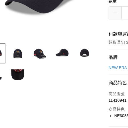
數量
付款與運
超取滿NT$
付款方式
品牌
信用卡一
NEW ERA
信用卡分
商品特色
3 期 
商品編號
合作金
LINE Pay
11410941
華南商
Apple Pay
上海商
商品特色
國泰世
NE608
悠遊付
臺灣中
匯豐（