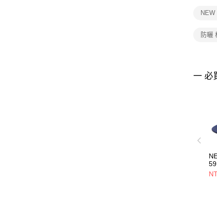
NEW
防曬
一 必
N
59
9
NT
NE