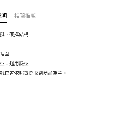
說明
相關推薦
挺、硬挺結構
帽圍
型：通用臉型
紙位置依照實際收到商品為主。