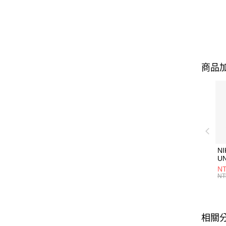
商品加
NI
U
1P
NT
統
NT
相關