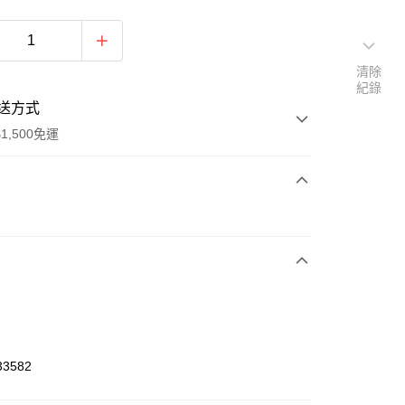
清除
紀錄
送方式
1,500免運
次付款
期付款
0 利率 每期
NT$493
21家銀行
庫商業銀行
第一商業銀行
業銀行
彰化商業銀行
業儲蓄銀行
台北富邦商業銀行
華商業銀行
兆豐國際商業銀行
33582
小企業銀行
台中商業銀行
台灣）商業銀行
華泰商業銀行