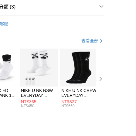
業銀行
遠東國際商業銀行
類 (3)
業銀行
永豐商業銀行
享後付
業銀行
星展（台灣）商業銀行
W ERA
客服
際商業銀行
中國信託商業銀行
FTEE先享後付」】
帽款
休閒帽
天信用卡公司
先享後付是「在收到商品之後才付款」的支付方式。 讓您購物簡單
心！
休閒戶外
配件
查看全部
：不需註冊會員、不需綁卡、不需儲值。
：只要手機號碼，簡訊認證，即可結帳。
(快速到店)
：先確認商品／服務後，再付款。
00，滿NT$1,500(含以上)免運費
EE先享後付」結帳流程】
方式選擇「AFTEE先享後付」後，將跳轉至「AFTEE先享後
頁面，進行簡訊認證並確認金額後，即可完成結帳。
00，滿NT$1,500(含以上)免運費
成立數日內，您將收到繳費通知簡訊。
費通知簡訊後14天內，點擊此簡訊中的連結，可透過四大超商
市自取
K ED
NIKE U NK NSW
NIKE U NK CREW
NIKE U NK
網路銀行／等多元方式進行付款，方視為交易完成。
ANK 1P
EVERYDAY
EVERYDAY
EVERYDAY LTW
00，滿NT$1,500(含以上)免運費
：結帳手續完成當下不需立刻繳費，但若您需要取消訂單，請聯
 男 中統
ESSENTIAL CR
BBALL 3PR 男女
ANKLE 3PR 男女
NT$365
NT$527
NT$365
的店家。未經商家同意取消之訂單仍視為有效，需透過AFTEE
8104
男女 短統襪
長統襪
踝襪 SX7677010
NT$450
NT$650
NT$450
繳納相關費用。
DX5089103
DA2123010
否成功請以「AFTEE先享後付 」之結帳頁面顯示為準，若有關於
功／繳費後需取消欲退款等相關疑問，請聯繫「AFTEE先享後
援中心」
https://netprotections.freshdesk.com/support/home
項】