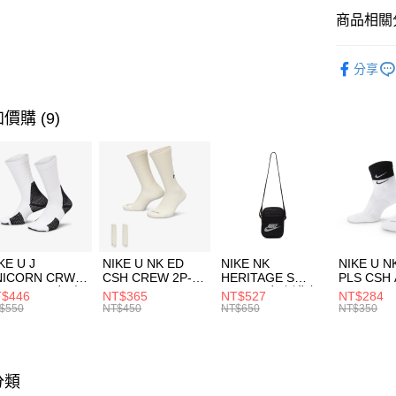
全盈+PAY
聯邦商
商品相關分
元大商
AFTEE先
玉山商
品牌
NE
相關說明
分享
台新國
【關於「A
運動配件
台灣樂
AFTEE
便利好安
運動類型
運送方式
價購 (9)
１．簡單
２．便利
7-11取貨
３．安心
每筆NT$1
【「AFT
宅配
１．於結帳
付」結帳
每筆NT$1
２．訂單
３．收到繳
付款後門
KE U J
NIKE U NK ED
NIKE NK
NIKE U N
／ATM／
NICORN CRW
CSH CREW 2P-
HERITAGE S
PLS CSH 
每筆NT$1
※ 請注意
R -160 男女 中
144 EMBRDY 男
SMIT 男女 側背包
144 DBL
$446
NT$365
NT$527
NT$284
絡購買商品
襪 FZ3393100
女 短統襪
BA5871010
襪 DH405
$550
NT$450
NT$650
NT$350
先享後付
FZ3073133
※ 交易是
是否繳費成
付客戶支
分類
【注意事