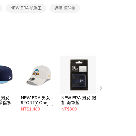
恩沛科技股份有限公司提供之「AFTEE先享後付」服務完成之
NEW ERA 航海王
遮陽 棒球帽
依本服務之必要範圍內提供個人資料，並將交易相關給付款項請
讓予恩沛科技股份有限公司。
個人資料處理事宜，請瀏覽以下網址：
ee.tw/terms/#terms3
年的使用者請事先徵得法定代理人或監護人之同意方可使用
E先享後付」，若未經同意申辦者引起之損失，本公司不負相關責
AFTEE先享後付」時，將依據個別帳號之用戶狀況，依本公司
核予不同之上限額度；若仍有額度不足之情形，本公司將視審查
用戶進行身份認證。
一人註冊多個帳號或使用他人資訊註冊。若發現惡意使用之情
科技股份有限公司將有權停止該用戶之使用額度並採取法律行
A 男女
NEW ERA 男女
NEW ERA 男女 帽
NEW ERA 男女
Y 多倫多藍
9FORTY One
扣 海軍藍
9FORTY One
Piece 航海王 娜美
NE11506482
Piece 航海王 香
NT$1,480
NT$300
NT$1,480
941
石灰 NE60833575
士 黑
NE60833579