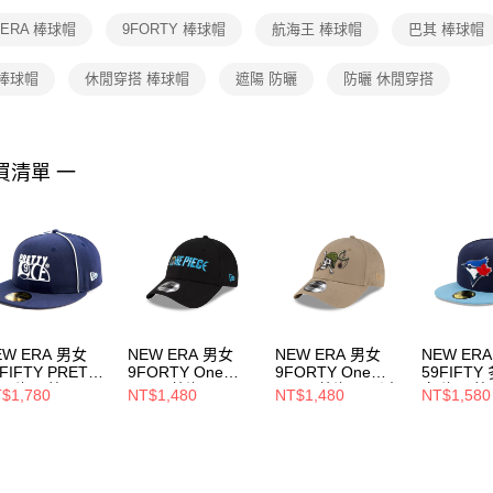
１．透過由
 ERA 棒球帽
9FORTY 棒球帽
航海王 棒球帽
巴其 棒球帽
交易，需
求債權轉
２．關於
 棒球帽
休閒穿搭 棒球帽
遮陽 防曬
防曬 休閒穿搭
https://aft
３．未成
「AFTE
任。
買清單 一
４．使用「
即時審查
結果請求
５．嚴禁
形，恩沛
動。
EW ERA 男女
NEW ERA 男女
NEW ERA 男女
NEW ER
FIFTY PRETTY
9FORTY One
9FORTY One
59FIFT
CE 海軍藍
Piece 航海王 黑
Piece 航海王 騙人
鳥 海軍藍
$1,780
NT$1,480
NT$1,480
NT$1,580
15198875
NE60833584
布 卡其
NE70546
NE60833573