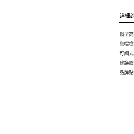
詳細
帽型高
彎帽檐
可調式
建議臉
品牌貼