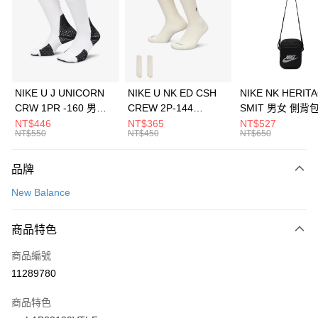
3 期 0 利率 每期
NT$826
21家銀行
合作金庫商業銀行
第一商業銀行
LINE Pay
華南商業銀行
彰化商業銀行
Apple Pay
上海商業儲蓄銀行
台北富邦商業銀行
國泰世華商業銀行
兆豐國際商業銀行
悠遊付
臺灣中小企業銀行
台中商業銀行
NIKE U J UNICORN
NIKE U NK ED CSH
NIKE NK HERIT
匯豐（台灣）商業銀行
華泰商業銀行
CRW 1PR -160 男女
CREW 2P-144
SMIT 男女 側背
全盈+PAY
聯邦商業銀行
遠東國際商業銀行
中統襪 FZ3393100
EMBRDY 男女 短統襪
BA5871010
NT$446
NT$365
NT$527
元大商業銀行
永豐商業銀行
NT$550
NT$450
NT$650
AFTEE先享後付
FZ3073133
玉山商業銀行
星展（台灣）商業銀行
相關說明
台新國際商業銀行
中國信託商業銀行
品牌
【關於「AFTEE先享後付」】
台灣樂天信用卡公司
AFTEE先享後付是「在收到商品之後才付款」的支付方式。 讓您購物簡單
運送方式
New Balance
便利好安心！
１．簡單：不需註冊會員、不需綁卡、不需儲值。
7-11取貨(快速到店)
２．便利：只要手機號碼，簡訊認證，即可結帳。
商品特色
每筆NT$100，滿NT$1,500(含以上)免運費
３．安心：先確認商品／服務後，再付款。
商品編號
宅配
【「AFTEE先享後付」結帳流程】
１．於結帳方式選擇「AFTEE先享後付」後，將跳轉至「AFTEE先享後付」
11289780
每筆NT$100，滿NT$1,500(含以上)免運費
結帳頁面，進行簡訊認證並確認金額後，即可完成結帳。
２．訂單成立數日內，您將收到繳費通知簡訊。
商品特色
付款後門市自取
３．收到繳費通知簡訊後14天內，點擊此簡訊中的連結，可透過四大超商／