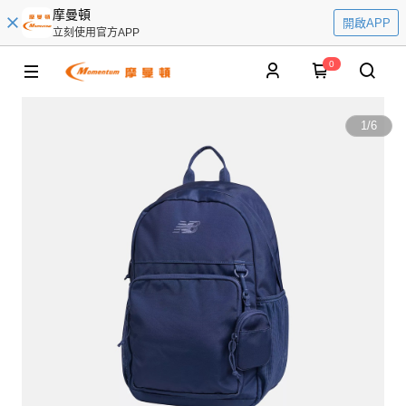
摩曼頓
開啟APP
立刻使用官方APP
0
1
/
6