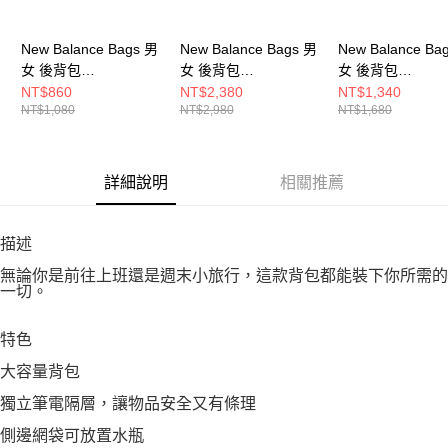
New Balance Bags 男
New Balance Bags 男
New Balance Ba
女 後背包
女 後背包
女 後背包
LAB51522PTF-F
LAB23197DEK-F
LAB51002GNM-
NT$860
NT$2,380
NT$1,340
NT$1,080
NT$2,980
NT$1,680
詳細說明
相關推薦
描述
無論你是前往上班還是週末小旅行，這款背包都能裝下你所需的
一切。
特色
大容量背包
獨立筆電隔層，讓物品安全又有條理
側邊網袋可放置水瓶