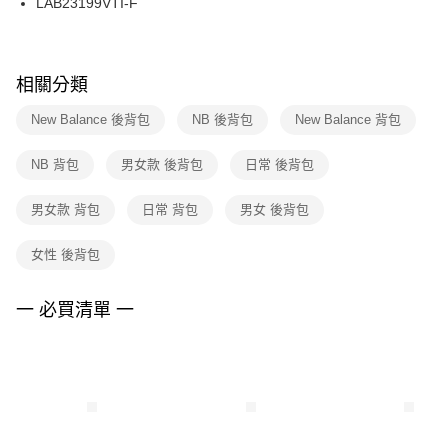
LAB23199VTI-F
每筆NT$100，滿NT$1,500(含以上)免運費
ATM／網路銀行／等多元方式進行付款，方視為交易完成。
※ 請注意：結帳手續完成當下不需立刻繳費，但若您需要取消訂單，請聯絡
購買商品的店家。未經商家同意取消之訂單仍視為有效，需透過AFTEE先享
後付繳納相關費用。
※ 交易是否成功請以「AFTEE先享後付 」之結帳頁面顯示為準，若有關於
相關分類
是否繳費成功／繳費後需取消欲退款等相關疑問，請聯繫「AFTEE先享後付
客戶支援中心」
https://netprotections.freshdesk.com/support/home
New Balance 後背包
NB 後背包
New Balance 背包
【注意事項】
NB 背包
男女款 後背包
日常 後背包
１．透過由恩沛科技股份有限公司提供之「AFTEE先享後付」服務完成之交
易，需依本服務之必要範圍內提供個人資料，並將交易相關給付款項請求債
權轉讓予恩沛科技股份有限公司。
男女款 背包
日常 背包
男女 後背包
２．關於個人資料處理事宜，請瀏覽以下網址：
https://aftee.tw/terms/#terms3
女性 後背包
３．未成年的使用者請事先徵得法定代理人或監護人之同意方可使用
「AFTEE先享後付」，若未經同意申辦者引起之損失，本公司不負相關責
任。
一 必買清單 一
４．使用「AFTEE先享後付」時，將依據個別帳號之用戶狀況，依本公司即
時審查核予不同之上限額度；若仍有額度不足之情形，本公司將視審查結果
請求用戶進行身份認證。
５．嚴禁一人註冊多個帳號或使用他人資訊註冊。若發現惡意使用之情形，
恩沛科技股份有限公司將有權停止該用戶之使用額度並採取法律行動。