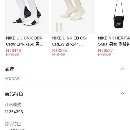
3 期 0 利率 每期
NT$496
21家銀行
合作金庫商業銀行
第一商業銀行
LINE Pay
華南商業銀行
彰化商業銀行
Apple Pay
上海商業儲蓄銀行
台北富邦商業銀行
國泰世華商業銀行
兆豐國際商業銀行
悠遊付
臺灣中小企業銀行
台中商業銀行
NIKE U J UNICORN
NIKE U NK ED CSH
NIKE NK HERIT
匯豐（台灣）商業銀行
華泰商業銀行
CRW 1PR -160 男女
CREW 2P-144
SMIT 男女 側背
全盈+PAY
聯邦商業銀行
遠東國際商業銀行
中統襪 FZ3393100
EMBRDY 男女 短統襪
BA5871010
NT$446
NT$365
NT$527
元大商業銀行
永豐商業銀行
NT$550
NT$450
NT$650
AFTEE先享後付
FZ3073133
玉山商業銀行
星展（台灣）商業銀行
相關說明
台新國際商業銀行
中國信託商業銀行
品牌
【關於「AFTEE先享後付」】
台灣樂天信用卡公司
AFTEE先享後付是「在收到商品之後才付款」的支付方式。 讓您購物簡單
運送方式
ADIDAS
便利好安心！
１．簡單：不需註冊會員、不需綁卡、不需儲值。
7-11取貨(快速到店)
２．便利：只要手機號碼，簡訊認證，即可結帳。
商品特色
每筆NT$100，滿NT$1,500(含以上)免運費
３．安心：先確認商品／服務後，再付款。
商品編號
宅配
【「AFTEE先享後付」結帳流程】
１．於結帳方式選擇「AFTEE先享後付」後，將跳轉至「AFTEE先享後付」
11264393
每筆NT$100，滿NT$1,500(含以上)免運費
結帳頁面，進行簡訊認證並確認金額後，即可完成結帳。
２．訂單成立數日內，您將收到繳費通知簡訊。
商品特色
付款後門市自取
３．收到繳費通知簡訊後14天內，點擊此簡訊中的連結，可透過四大超商／