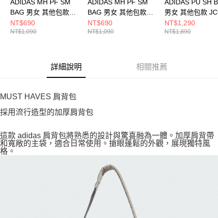
ADIDAS MH PF SM
ADIDAS MH PF SM
ADIDAS PU SH 
BAG 男女 其他包款
BAG 男女 其他包款
男女 其他包款 JC
JZ4422
JZ4423
NT$690
NT$690
NT$1,290
NT$1,090
NT$1,090
NT$1,890
詳細說明
相關推薦
MUST HAVES 肩背包
採用流行造型的加厚肩背包
這款 adidas 肩背包將熟悉的設計與驚喜融為一體。加厚肩背帶
和寬敞的主袋，適合日常使用。搶眼蓬鬆的外觀，展現獨特風
格。