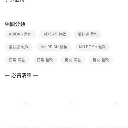
JZ4418
每筆NT$100，滿NT$1,500(含以上)免運費
ATM／網路銀行／等多元方式進行付款，方視為交易完成。
※ 請注意：結帳手續完成當下不需立刻繳費，但若您需要取消訂單，請聯絡
購買商品的店家。未經商家同意取消之訂單仍視為有效，需透過AFTEE先享
後付繳納相關費用。
※ 交易是否成功請以「AFTEE先享後付 」之結帳頁面顯示為準，若有關於
相關分類
是否繳費成功／繳費後需取消欲退款等相關疑問，請聯繫「AFTEE先享後付
客戶支援中心」
https://netprotections.freshdesk.com/support/home
ADIDAS 背包
ADIDAS 包款
愛迪達 背包
【注意事項】
愛迪達 包款
MH PF SH 背包
MH PF SH 包款
１．透過由恩沛科技股份有限公司提供之「AFTEE先享後付」服務完成之交
易，需依本服務之必要範圍內提供個人資料，並將交易相關給付款項請求債
權轉讓予恩沛科技股份有限公司。
日常 背包
日常 包款
男女 背包
男女 包款
２．關於個人資料處理事宜，請瀏覽以下網址：
https://aftee.tw/terms/#terms3
３．未成年的使用者請事先徵得法定代理人或監護人之同意方可使用
一 必買清單 一
「AFTEE先享後付」，若未經同意申辦者引起之損失，本公司不負相關責
任。
４．使用「AFTEE先享後付」時，將依據個別帳號之用戶狀況，依本公司即
時審查核予不同之上限額度；若仍有額度不足之情形，本公司將視審查結果
請求用戶進行身份認證。
５．嚴禁一人註冊多個帳號或使用他人資訊註冊。若發現惡意使用之情形，
恩沛科技股份有限公司將有權停止該用戶之使用額度並採取法律行動。