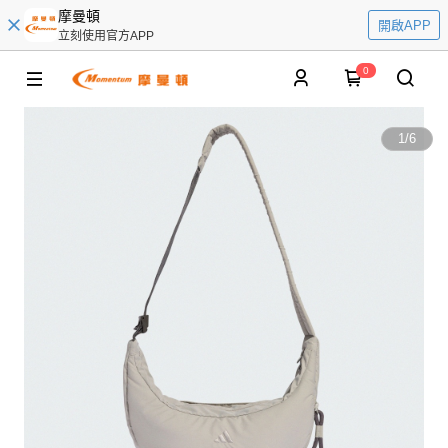
摩曼頓
開啟APP
立刻使用官方APP
0
1
/
6