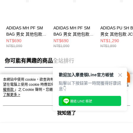
ADIDAS MH PF SM
ADIDAS MH PF SM
ADIDAS PU SH 
BAG 男女 其他包款
BAG 男女 其他包款
男女 其他包款 JC
JZ4422
JZ4423
NT$690
NT$690
NT$1,290
NT$1,090
NT$1,090
NT$1,890
你可能有興趣的商品
全站排行
歡迎加入摩曼頓Line官方帳號
本網站中使用 cookie，欲查詢有關本網站使用 cookie 方式之詳情，及若您不希
點擊以下按鈕第一時間獲得好康訊
熱門標籤
望在電腦上使用 cookie 時應如何變更電腦的 cookie 設定，請參閱本網站「
隱私
息👇
權條款
」之 Cookie 聲明。您繼續使用本網站即表示您同意本公司得按本網站使
用條款之 Cookie 聲明使用 cookie。
了解更多 >
連結 LINE 帳號
我知道了