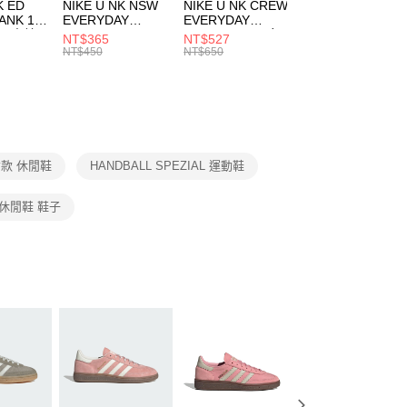
市自取
K ED
NIKE U NK NSW
NIKE U NK CREW
NIKE U NK
網路銀行／等多元方式進行付款，方視為交易完成。
ANK 1P
EVERYDAY
EVERYDAY
EVERYDAY LTW
00，滿NT$1,500(含以上)免運費
：結帳手續完成當下不需立刻繳費，但若您需要取消訂單，請聯
 男 中統
ESSENTIAL CR
BBALL 3PR 男女
ANKLE 3PR 男女
NT$365
NT$527
NT$365
的店家。未經商家同意取消之訂單仍視為有效，需透過AFTEE
8104
男女 短統襪
長統襪
踝襪 SX7677010
NT$450
NT$650
NT$450
繳納相關費用。
DX5089103
DA2123010
否成功請以「AFTEE先享後付 」之結帳頁面顯示為準，若有關於
功／繳費後需取消欲退款等相關疑問，請聯繫「AFTEE先享後
援中心」
https://netprotections.freshdesk.com/support/home
項】
恩沛科技股份有限公司提供之「AFTEE先享後付」服務完成之
款 休閒鞋
HANDBALL SPEZIAL 運動鞋
依本服務之必要範圍內提供個人資料，並將交易相關給付款項請
讓予恩沛科技股份有限公司。
個人資料處理事宜，請瀏覽以下網址：
休閒鞋 鞋子
ee.tw/terms/#terms3
年的使用者請事先徵得法定代理人或監護人之同意方可使用
E先享後付」，若未經同意申辦者引起之損失，本公司不負相關責
AFTEE先享後付」時，將依據個別帳號之用戶狀況，依本公司
核予不同之上限額度；若仍有額度不足之情形，本公司將視審查
用戶進行身份認證。
一人註冊多個帳號或使用他人資訊註冊。若發現惡意使用之情
科技股份有限公司將有權停止該用戶之使用額度並採取法律行