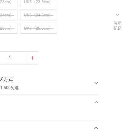
（23cm）
UK5（23.5cm）
（24cm）
UK6（24.5cm）
清除
紀錄
（25cm）
UK7（25.5cm）
送方式
1,500免運
次付款
期付款