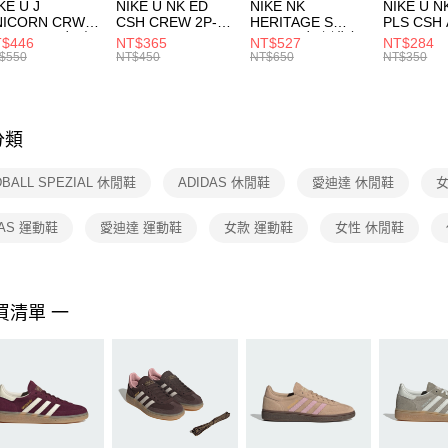
付款後門
KE U J
NIKE U NK ED
NIKE NK
NIKE U N
／ATM／
NICORN CRW
CSH CREW 2P-
HERITAGE S
PLS CSH 
每筆NT$1
※ 請注意
R -160 男女 中
144 EMBRDY 男
SMIT 男女 側背包
144 DBL
$446
NT$365
NT$527
NT$284
絡購買商品
襪 FZ3393100
女 短統襪
BA5871010
襪 DH405
$550
NT$450
NT$650
NT$350
先享後付
FZ3073133
※ 交易是
是否繳費成
付客戶支
分類
【注意事
１．透過由
DBALL SPEZIAL 休閒鞋
ADIDAS 休閒鞋
愛迪達 休閒鞋
女
交易，需
求債權轉
２．關於
DAS 運動鞋
愛迪達 運動鞋
女款 運動鞋
女性 休閒鞋
https://aft
３．未成
「AFTE
任。
買清單 一
４．使用「
即時審查
結果請求
５．嚴禁
形，恩沛
動。