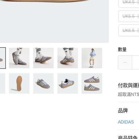
UK4.5
UK5.5
UK6.5
數量
付款與運
超取滿NT$
付款方式
品牌
信用卡一
ADIDAS
信用卡分
商品特色