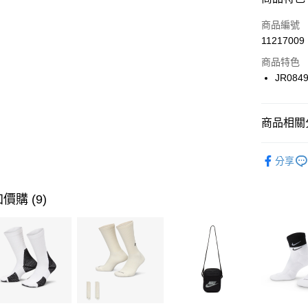
3 期 
商品編號
合作金
LINE Pay
11217009
華南商
Apple Pay
上海商
商品特色
國泰世
JR084
悠遊付
臺灣中
匯豐（
全盈+PAY
聯邦商
商品相關分
元大商
AFTEE先
玉山商
品牌
AD
相關說明
分享
台新國
【關於「A
女性商品
台灣樂
AFTEE
便利好安
運動類型
運送方式
價購 (9)
１．簡單
２．便利
7-11取貨
３．安心
每筆NT$1
【「AFT
宅配
１．於結帳
付」結帳
每筆NT$1
２．訂單
３．收到繳