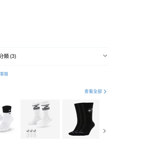
0 利率 每期
NT$1,230
21家銀行
庫商業銀行
第一商業銀行
業銀行
彰化商業銀行
業儲蓄銀行
台北富邦商業銀行
華商業銀行
兆豐國際商業銀行
9
小企業銀行
台中商業銀行
台灣）商業銀行
華泰商業銀行
業銀行
遠東國際商業銀行
類 (3)
業銀行
永豐商業銀行
享後付
業銀行
星展（台灣）商業銀行
IDAS
全系列鞋款
客服
際商業銀行
中國信託商業銀行
FTEE先享後付」】
鞋類
休閒鞋
天信用卡公司
先享後付是「在收到商品之後才付款」的支付方式。 讓您購物簡單
心！
休閒戶外
鞋
查看全部
：不需註冊會員、不需綁卡、不需儲值。
：只要手機號碼，簡訊認證，即可結帳。
(快速到店)
：先確認商品／服務後，再付款。
00，滿NT$1,500(含以上)免運費
EE先享後付」結帳流程】
方式選擇「AFTEE先享後付」後，將跳轉至「AFTEE先享後
頁面，進行簡訊認證並確認金額後，即可完成結帳。
00，滿NT$1,500(含以上)免運費
成立數日內，您將收到繳費通知簡訊。
費通知簡訊後14天內，點擊此簡訊中的連結，可透過四大超商