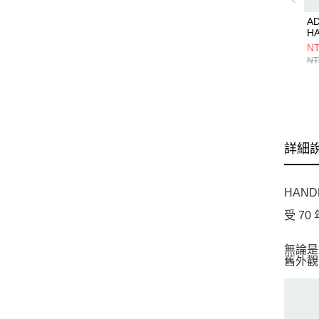
AD
H
SP
NT
閒
NT
詳細
HAND
受 7
無論是
舊外觀