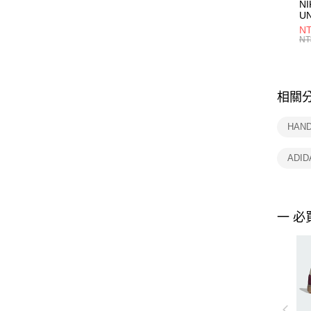
NI
U
1P
NT
統
NT
相關
HAN
ADI
一 必