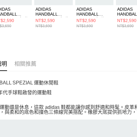
IDAS
ADIDAS
ADIDAS
ADIDAS
ANDBALL
HANDBALL
HANDBALL
HANDBAL
EZIAL W 女 休
SPEZIAL W 女 休
SPEZIAL 女 休閒
SPEZIAL
$2,590
NT$2,590
NT$2,590
NT$2,590
鞋 JP8726
閒鞋 JR0852
鞋 JI2651
閒鞋 JR08
$3,690
NT$3,690
NT$3,690
NT$3,690
說明
相關推薦
BALL SPEZIAL 運動休閒鞋
0 年代手球鞋啟發的運動鞋
運動還是休息，這款 adidas 鞋都能讓你感到舒適和時髦。
，與柔和的底色和撞色三條線完美搭配。橡膠大底提供抓地力，