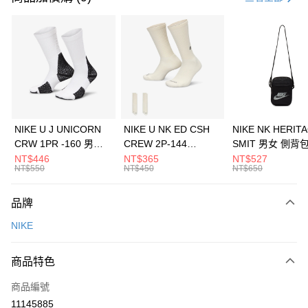
信用卡分期付款
3 期 0 利率 每期
NT$426
21家銀行
合作金庫商業銀行
第一商業銀行
LINE Pay
華南商業銀行
彰化商業銀行
Apple Pay
上海商業儲蓄銀行
台北富邦商業銀行
國泰世華商業銀行
兆豐國際商業銀行
悠遊付
臺灣中小企業銀行
台中商業銀行
NIKE U J UNICORN
NIKE U NK ED CSH
NIKE NK HERIT
匯豐（台灣）商業銀行
華泰商業銀行
CRW 1PR -160 男女
CREW 2P-144
SMIT 男女 側背
全盈+PAY
聯邦商業銀行
遠東國際商業銀行
中統襪 FZ3393100
EMBRDY 男女 短統襪
BA5871010
NT$446
NT$365
NT$527
元大商業銀行
永豐商業銀行
NT$550
NT$450
NT$650
AFTEE先享後付
FZ3073133
玉山商業銀行
星展（台灣）商業銀行
相關說明
台新國際商業銀行
中國信託商業銀行
品牌
【關於「AFTEE先享後付」】
台灣樂天信用卡公司
AFTEE先享後付是「在收到商品之後才付款」的支付方式。 讓您購物簡單
運送方式
NIKE
便利好安心！
１．簡單：不需註冊會員、不需綁卡、不需儲值。
7-11取貨(快速到店)
２．便利：只要手機號碼，簡訊認證，即可結帳。
商品特色
每筆NT$100，滿NT$1,500(含以上)免運費
３．安心：先確認商品／服務後，再付款。
商品編號
宅配
【「AFTEE先享後付」結帳流程】
１．於結帳方式選擇「AFTEE先享後付」後，將跳轉至「AFTEE先享後付」
11145885
每筆NT$100，滿NT$1,500(含以上)免運費