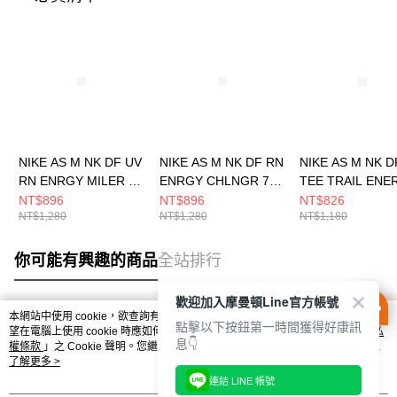
NIKE AS M NK DF UV
NIKE AS M NK DF RN
NIKE AS M NK D
RN ENRGY MILER S
ENRGY CHLNGR 7BF
TEE TRAIL ENE
男 短袖上衣
男 短褲 HV2139411
男 短袖上衣
NT$896
NT$896
NT$826
NT$1,280
NT$1,280
NT$1,180
HV2136411
HV4149323
你可能有興趣的商品
全站排行
歡迎加入摩曼頓Line官方帳號
本網站中使用 cookie，欲查詢有關本網站使用 cookie 方式之詳情，及若您不希
點擊以下按鈕第一時間獲得好康訊
熱門標籤
望在電腦上使用 cookie 時應如何變更電腦的 cookie 設定，請參閱本網站「
隱私
息👇
權條款
」之 Cookie 聲明。您繼續使用本網站即表示您同意本公司得按本網站使
用條款之 Cookie 聲明使用 cookie。
了解更多 >
連結 LINE 帳號