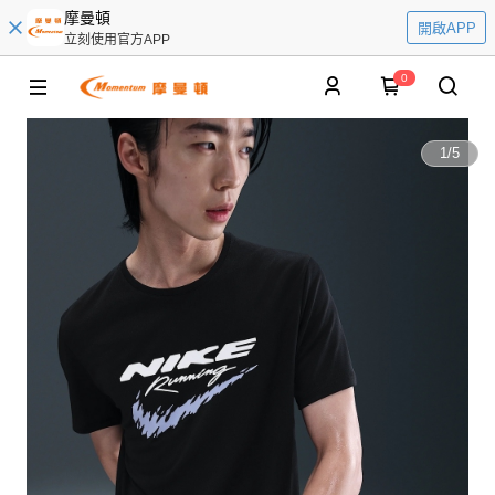
摩曼頓
開啟APP
立刻使用官方APP
0
1
/
5