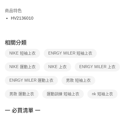
結帳頁面，進行簡訊認證並確認金額後，即可完成結帳。
２．訂單成立數日內，您將收到繳費通知簡訊。
商品特色
付款後門市自取
３．收到繳費通知簡訊後14天內，點擊此簡訊中的連結，可透過四大超商／
HV2136010
每筆NT$100，滿NT$1,500(含以上)免運費
ATM／網路銀行／等多元方式進行付款，方視為交易完成。
※ 請注意：結帳手續完成當下不需立刻繳費，但若您需要取消訂單，請聯絡
購買商品的店家。未經商家同意取消之訂單仍視為有效，需透過AFTEE先享
後付繳納相關費用。
※ 交易是否成功請以「AFTEE先享後付 」之結帳頁面顯示為準，若有關於
相關分類
是否繳費成功／繳費後需取消欲退款等相關疑問，請聯繫「AFTEE先享後付
客戶支援中心」
https://netprotections.freshdesk.com/support/home
NIKE 短袖上衣
ENRGY MILER 短袖上衣
【注意事項】
NIKE 運動上衣
NIKE 上衣
ENRGY MILER 上衣
１．透過由恩沛科技股份有限公司提供之「AFTEE先享後付」服務完成之交
易，需依本服務之必要範圍內提供個人資料，並將交易相關給付款項請求債
權轉讓予恩沛科技股份有限公司。
ENRGY MILER 運動上衣
男款 短袖上衣
２．關於個人資料處理事宜，請瀏覽以下網址：
https://aftee.tw/terms/#terms3
男款 運動上衣
運動訓練 短袖上衣
nk 短袖上衣
３．未成年的使用者請事先徵得法定代理人或監護人之同意方可使用
「AFTEE先享後付」，若未經同意申辦者引起之損失，本公司不負相關責
任。
一 必買清單 一
４．使用「AFTEE先享後付」時，將依據個別帳號之用戶狀況，依本公司即
時審查核予不同之上限額度；若仍有額度不足之情形，本公司將視審查結果
請求用戶進行身份認證。
５．嚴禁一人註冊多個帳號或使用他人資訊註冊。若發現惡意使用之情形，
恩沛科技股份有限公司將有權停止該用戶之使用額度並採取法律行動。