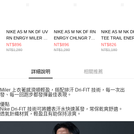
NIKE AS M NK DF UV
NIKE AS M NK DF RN
NIKE AS M NK D
RN ENRGY MILER S
ENRGY CHLNGR 7BF
TEE TRAIL ENE
男 短袖上衣
男 短褲 HV2139411
男 短袖上衣
NT$896
NT$896
NT$826
NT$1,280
NT$1,280
NT$1,180
HV2136411
HV4149323
詳細說明
相關推薦
Miler 上衣著感滑順輕盈，搭配排汗 Dri-FIT 技術，每一次出
發、每一回跑步都發揮最佳表現。
優點
Nike Dri-FIT 技術可將體表汗水快速蒸發，常保乾爽舒適。
透氣針織材質，輕盈且有助保持涼爽。