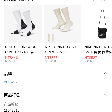
信用卡分期付款
3 期 0 利率 每期
NT$830
21家銀行
合作金庫商業銀行
第一商業銀行
LINE Pay
華南商業銀行
彰化商業銀行
Apple Pay
上海商業儲蓄銀行
台北富邦商業銀行
國泰世華商業銀行
兆豐國際商業銀行
悠遊付
臺灣中小企業銀行
台中商業銀行
NIKE U J UNICORN
NIKE U NK ED CSH
NIKE NK HERIT
匯豐（台灣）商業銀行
華泰商業銀行
CRW 1PR -160 男女
CREW 2P-144
SMIT 男女 側背
全盈+PAY
聯邦商業銀行
遠東國際商業銀行
中統襪 FZ3393100
EMBRDY 男女 短統襪
BA5871010
NT$446
NT$365
NT$527
元大商業銀行
永豐商業銀行
NT$550
NT$450
NT$650
AFTEE先享後付
FZ3073133
玉山商業銀行
星展（台灣）商業銀行
相關說明
台新國際商業銀行
中國信託商業銀行
品牌
【關於「AFTEE先享後付」】
台灣樂天信用卡公司
AFTEE先享後付是「在收到商品之後才付款」的支付方式。 讓您購物簡單
運送方式
ADIDAS
便利好安心！
１．簡單：不需註冊會員、不需綁卡、不需儲值。
7-11取貨(快速到店)
２．便利：只要手機號碼，簡訊認證，即可結帳。
商品特色
每筆NT$100，滿NT$1,500(含以上)免運費
３．安心：先確認商品／服務後，再付款。
商品編號
宅配
【「AFTEE先享後付」結帳流程】
１．於結帳方式選擇「AFTEE先享後付」後，將跳轉至「AFTEE先享後付」
11042813
每筆NT$100，滿NT$1,500(含以上)免運費