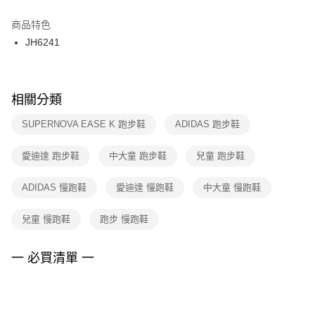
結帳頁面，進行簡訊認證並確認金額後，即可完成結帳。
２．訂單成立數日內，您將收到繳費通知簡訊。
商品特色
付款後門市自取
３．收到繳費通知簡訊後14天內，點擊此簡訊中的連結，可透過四大超商／
JH6241
每筆NT$100，滿NT$1,500(含以上)免運費
ATM／網路銀行／等多元方式進行付款，方視為交易完成。
※ 請注意：結帳手續完成當下不需立刻繳費，但若您需要取消訂單，請聯絡
購買商品的店家。未經商家同意取消之訂單仍視為有效，需透過AFTEE先享
後付繳納相關費用。
※ 交易是否成功請以「AFTEE先享後付 」之結帳頁面顯示為準，若有關於
相關分類
是否繳費成功／繳費後需取消欲退款等相關疑問，請聯繫「AFTEE先享後付
客戶支援中心」
https://netprotections.freshdesk.com/support/home
SUPERNOVA EASE K 跑步鞋
ADIDAS 跑步鞋
【注意事項】
愛迪達 跑步鞋
中大童 跑步鞋
兒童 跑步鞋
１．透過由恩沛科技股份有限公司提供之「AFTEE先享後付」服務完成之交
易，需依本服務之必要範圍內提供個人資料，並將交易相關給付款項請求債
權轉讓予恩沛科技股份有限公司。
ADIDAS 慢跑鞋
愛迪達 慢跑鞋
中大童 慢跑鞋
２．關於個人資料處理事宜，請瀏覽以下網址：
https://aftee.tw/terms/#terms3
兒童 慢跑鞋
跑步 慢跑鞋
３．未成年的使用者請事先徵得法定代理人或監護人之同意方可使用
「AFTEE先享後付」，若未經同意申辦者引起之損失，本公司不負相關責
任。
一 必買清單 一
４．使用「AFTEE先享後付」時，將依據個別帳號之用戶狀況，依本公司即
時審查核予不同之上限額度；若仍有額度不足之情形，本公司將視審查結果
請求用戶進行身份認證。
５．嚴禁一人註冊多個帳號或使用他人資訊註冊。若發現惡意使用之情形，
恩沛科技股份有限公司將有權停止該用戶之使用額度並採取法律行動。