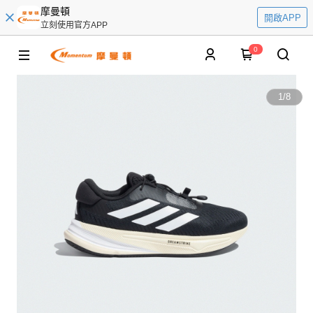
摩曼頓
開啟APP
立刻使用官方APP
0
1
/
8