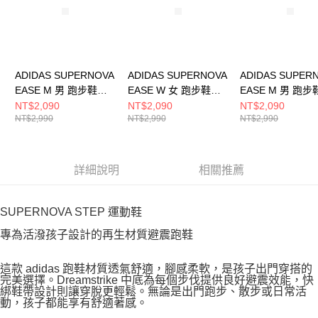
ADIDAS SUPERNOVA
ADIDAS SUPERNOVA
ADIDAS SUPER
EASE M 男 跑步鞋
EASE W 女 跑步鞋
EASE M 男 跑步
IH2580
JH8558
JI1426
NT$2,090
NT$2,090
NT$2,090
NT$2,990
NT$2,990
NT$2,990
詳細說明
相關推薦
SUPERNOVA STEP 運動鞋
專為活潑孩子設計的再生材質避震跑鞋
這款 adidas 跑鞋材質透氣舒適，腳感柔軟，是孩子出門穿搭的
完美選擇。Dreamstrike 中底為每個步伐提供良好避震效能，快
綁鞋帶設計則讓穿脫更輕鬆。無論是出門跑步、散步或日常活
動，孩子都能享有舒適著感。