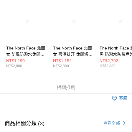
請求用戶進行身份認證。
５．嚴禁一人註冊多個帳號或使用他人資訊註冊。若發現惡意使用之情形，
恩沛科技股份有限公司將有權停止該用戶之使用額度並採取法律行動。
The North Face 北面
The North Face 北面
The North Face
女 防風防潑水休閒短
女 吸濕排汗 休閒短褲
男 防潑水防曬戶
褲 NF0A87YKLK5
NF0A8AVGJK3
步褲 NF0A87VXJ
NT$1,190
NT$1,152
NT$2,702
NT$2,880
NT$2,880
NT$3,880
相關推薦
客服
商品相關分類 (3)
查看全部