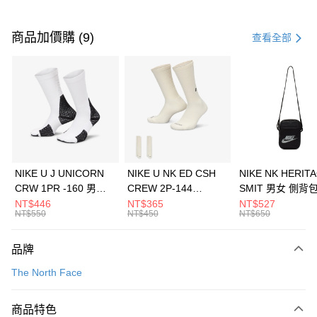
付款方式
信用卡一次付款
商品加價購 (9)
查看全部
信用卡分期付款
3 期 0 利率 每期
NT$960
21家銀行
合作金庫商業銀行
第一商業銀行
LINE Pay
華南商業銀行
彰化商業銀行
Apple Pay
上海商業儲蓄銀行
台北富邦商業銀行
國泰世華商業銀行
兆豐國際商業銀行
悠遊付
臺灣中小企業銀行
台中商業銀行
NIKE U J UNICORN
NIKE U NK ED CSH
NIKE NK HERIT
匯豐（台灣）商業銀行
華泰商業銀行
CRW 1PR -160 男女
CREW 2P-144
SMIT 男女 側背
全盈+PAY
聯邦商業銀行
遠東國際商業銀行
中統襪 FZ3393100
EMBRDY 男女 短統襪
BA5871010
NT$446
NT$365
NT$527
元大商業銀行
永豐商業銀行
NT$550
NT$450
NT$650
AFTEE先享後付
FZ3073133
玉山商業銀行
星展（台灣）商業銀行
相關說明
台新國際商業銀行
中國信託商業銀行
品牌
【關於「AFTEE先享後付」】
台灣樂天信用卡公司
AFTEE先享後付是「在收到商品之後才付款」的支付方式。 讓您購物簡單
運送方式
The North Face
便利好安心！
１．簡單：不需註冊會員、不需綁卡、不需儲值。
7-11取貨(快速到店)
２．便利：只要手機號碼，簡訊認證，即可結帳。
商品特色
每筆NT$100，滿NT$1,500(含以上)免運費
３．安心：先確認商品／服務後，再付款。