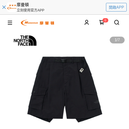
摩曼頓
開啟APP
立刻使用官方APP
0
1
/
7