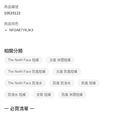
商品編號
宅配
【「AFTEE先享後付」結帳流程】
１．於結帳方式選擇「AFTEE先享後付」後，將跳轉至「AFTEE先享後付」
10533122
每筆NT$100，滿NT$1,500(含以上)免運費
結帳頁面，進行簡訊認證並確認金額後，即可完成結帳。
２．訂單成立數日內，您將收到繳費通知簡訊。
商品特色
付款後門市自取
３．收到繳費通知簡訊後14天內，點擊此簡訊中的連結，可透過四大超商／
NF0A87YKJK3
每筆NT$100，滿NT$1,500(含以上)免運費
ATM／網路銀行／等多元方式進行付款，方視為交易完成。
※ 請注意：結帳手續完成當下不需立刻繳費，但若您需要取消訂單，請聯絡
購買商品的店家。未經商家同意取消之訂單仍視為有效，需透過AFTEE先享
後付繳納相關費用。
※ 交易是否成功請以「AFTEE先享後付 」之結帳頁面顯示為準，若有關於
相關分類
是否繳費成功／繳費後需取消欲退款等相關疑問，請聯繫「AFTEE先享後付
客戶支援中心」
https://netprotections.freshdesk.com/support/home
The North Face 短褲
北面 休閒短褲
【注意事項】
The North Face 防風短褲
北面 防風短褲
１．透過由恩沛科技股份有限公司提供之「AFTEE先享後付」服務完成之交
易，需依本服務之必要範圍內提供個人資料，並將交易相關給付款項請求債
權轉讓予恩沛科技股份有限公司。
The North Face 防潑水
防風 防潑水
防風 短褲
２．關於個人資料處理事宜，請瀏覽以下網址：
https://aftee.tw/terms/#terms3
防潑水 短褲
女款 短褲
防風 休閒短褲
３．未成年的使用者請事先徵得法定代理人或監護人之同意方可使用
「AFTEE先享後付」，若未經同意申辦者引起之損失，本公司不負相關責
任。
一 必買清單 一
４．使用「AFTEE先享後付」時，將依據個別帳號之用戶狀況，依本公司即
時審查核予不同之上限額度；若仍有額度不足之情形，本公司將視審查結果