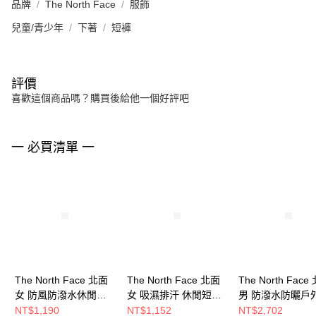
品牌
The North Face
服飾
兒童/青少年
下著
短褲
評價
喜歡這個商品嗎？購買後給他一個好評吧
一 必買清單 一
The North Face 北面
The North Face 北面
The North Face
女 防風防潑水休閒短
女 吸濕排汗 休閒短褲
男 防潑水防曬戶
褲 NF0A87YKLK5
NF0A8AVGJK3
步褲 NF0A87VXJ
NT$1,190
NT$1,152
NT$2,702