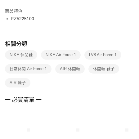
結帳頁面，進行簡訊認證並確認金額後，即可完成結帳。
２．訂單成立數日內，您將收到繳費通知簡訊。
商品特色
付款後門市自取
３．收到繳費通知簡訊後14天內，點擊此簡訊中的連結，可透過四大超商／
FZ5225100
每筆NT$100，滿NT$1,500(含以上)免運費
ATM／網路銀行／等多元方式進行付款，方視為交易完成。
※ 請注意：結帳手續完成當下不需立刻繳費，但若您需要取消訂單，請聯絡
購買商品的店家。未經商家同意取消之訂單仍視為有效，需透過AFTEE先享
後付繳納相關費用。
※ 交易是否成功請以「AFTEE先享後付 」之結帳頁面顯示為準，若有關於
相關分類
是否繳費成功／繳費後需取消欲退款等相關疑問，請聯繫「AFTEE先享後付
客戶支援中心」
https://netprotections.freshdesk.com/support/home
NIKE 休閒鞋
NIKE Air Force 1
LV8 Air Force 1
【注意事項】
日常休閒 Air Force 1
AIR 休閒鞋
休閒鞋 鞋子
１．透過由恩沛科技股份有限公司提供之「AFTEE先享後付」服務完成之交
易，需依本服務之必要範圍內提供個人資料，並將交易相關給付款項請求債
權轉讓予恩沛科技股份有限公司。
AIR 鞋子
２．關於個人資料處理事宜，請瀏覽以下網址：
https://aftee.tw/terms/#terms3
３．未成年的使用者請事先徵得法定代理人或監護人之同意方可使用
一 必買清單 一
「AFTEE先享後付」，若未經同意申辦者引起之損失，本公司不負相關責
任。
４．使用「AFTEE先享後付」時，將依據個別帳號之用戶狀況，依本公司即
時審查核予不同之上限額度；若仍有額度不足之情形，本公司將視審查結果
請求用戶進行身份認證。
５．嚴禁一人註冊多個帳號或使用他人資訊註冊。若發現惡意使用之情形，
恩沛科技股份有限公司將有權停止該用戶之使用額度並採取法律行動。