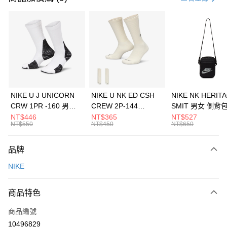
信用卡分期付款
3 期 0 利率 每期
NT$1,333
21家銀行
合作金庫商業銀行
第一商業銀行
LINE Pay
華南商業銀行
彰化商業銀行
Apple Pay
上海商業儲蓄銀行
台北富邦商業銀行
國泰世華商業銀行
兆豐國際商業銀行
悠遊付
臺灣中小企業銀行
台中商業銀行
NIKE U J UNICORN
NIKE U NK ED CSH
NIKE NK HERIT
匯豐（台灣）商業銀行
華泰商業銀行
CRW 1PR -160 男女
CREW 2P-144
SMIT 男女 側背
全盈+PAY
聯邦商業銀行
遠東國際商業銀行
中統襪 FZ3393100
EMBRDY 男女 短統襪
BA5871010
NT$446
NT$365
NT$527
元大商業銀行
永豐商業銀行
NT$550
NT$450
NT$650
AFTEE先享後付
FZ3073133
玉山商業銀行
星展（台灣）商業銀行
相關說明
台新國際商業銀行
中國信託商業銀行
品牌
【關於「AFTEE先享後付」】
台灣樂天信用卡公司
AFTEE先享後付是「在收到商品之後才付款」的支付方式。 讓您購物簡單
運送方式
NIKE
便利好安心！
１．簡單：不需註冊會員、不需綁卡、不需儲值。
7-11取貨(快速到店)
２．便利：只要手機號碼，簡訊認證，即可結帳。
商品特色
每筆NT$100，滿NT$1,500(含以上)免運費
３．安心：先確認商品／服務後，再付款。
商品編號
宅配
【「AFTEE先享後付」結帳流程】
１．於結帳方式選擇「AFTEE先享後付」後，將跳轉至「AFTEE先享後付」
10496829
每筆NT$100，滿NT$1,500(含以上)免運費