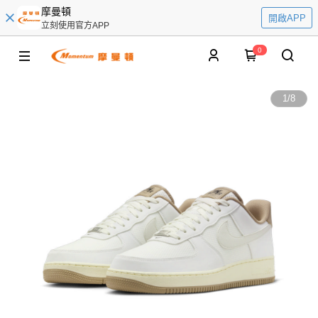
摩曼頓
開啟APP
立刻使用官方APP
0
1
/
8